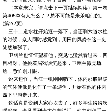
（本章未完，请点击下一页继续阅读）第一卷
第405章有人怎么了？总不可能是来杀咱们的。
(第2/2页)
三十二道水柱开始逐一落下，当还剩六道水柱
的时候，众人同时感觉到，周围的风势在这一刻
陡然加强了。
卫幽兰也怔怔望着他，突见他猛然看过来，四
目相对，他挑着眉戏谑笑起来，卫幽兰微觉尴
尬，急忙别开眼。
说来也怪，当江一帆刚刚躺下，体内那股温暖
的气体便像是化作了一条游鱼，开始在他的体内
四下里游走开来。
这话真是说到大家心坎去了，好多学生纷纷欢
呼起来，李凡看到班主任想说话，他立刻伸手一