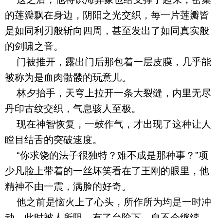
的莲瓣飘在身边，阴阳之光交织，每一片莲瓣皆
是如同利刃般斩向四周，甚至发出了如同真实般
的剑啸之音。
门被推开，露出门后那包着一层皮膜，几乎能
被称为是血肉骷髅的玩意儿。
林夕抬手，天穹上拉开一条大裂缝，内里无尽
丹印古纹交织，气息骇人至极。
现在神智恢复，一鼓作气，才出现了这种让人
瞠目结舌的突破速度。
“你求饶的法子很独特？难不成是那种事？”项
少凡脸上带着的一丝坏笑看在了王刚的眼里，他
精神不由一震，满脸的好奇。
他之前是恼火上了心头，所作所为均是一时冲
动，此时被人所阻，有了台阶下，自不会继续。