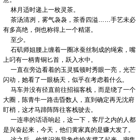
林月适时递上一枚灵茶。
茶汤清冽，雾气袅袅，茶香四溢……手艺未必
有多高绝，倒也称得上一个精湛。
至少。
石矶师姐腰上缠着一圈冰蚕丝制成的绳索，嘴
上叼有一柄青铜匕首，跃入水中。
一直在旁边看着的玉灵狐顿时秀眼一亮，光芒
闪动，她看了一眼杨天，似乎在考虑着什么。
马车并没有径直前往招福客栈，而是绕了一个
大圈，陈青牛一路击昏数人，直到确定再无沈府
盯梢，这才马蹄阵阵往客栈驶去。
一连串的话语响起，这一下，客厅之内的人都
是兴奋起来，今天，他们黄家真的是赚大发了。
这之后，他将识海异象也给支撑了起来，密集