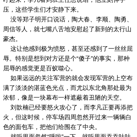
压，这些学生们才安静下来。
没等郑子明开口说话，陶大春、李顺、陶勇、
周信等人，就七嘴八舌地安慰起了新到的太行山
豪杰。
这让他感到极为愤怒，甚至还感到了一丝丝屈
辱。特别是想到对方还是个“傻子”的事实，那种
屈辱的感觉更是百蚁噬心。
如果远远的关注军营的就会发现军营的上空布
满了淡淡的湛蓝色光点，而尤以东北角那处最为
浓郁，像是一块幕布一样遮蔽着丑陋的天空。
刘歆楠已经要怒火攻心了，而李凡正要再添把
火，但这时候，停车场四周忽然开过来一辆辆白
色的面包车，把他们给围在了中央。
就听里面忽然“呼啦”一下，就听里面吞吞吐吐