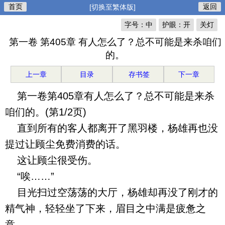
首页
返回
[切换至繁体版]
字号：中
护眼：开
关灯
第一卷 第405章 有人怎么了？总不可能是来杀咱们
的。
上一章
目录
存书签
下一章
第一卷第405章有人怎么了？总不可能是来杀
咱们的。(第1/2页)
直到所有的客人都离开了黑羽楼，杨雄再也没
提过让顾尘免费消费的话。
这让顾尘很受伤。
“唉……”
目光扫过空荡荡的大厅，杨雄却再没了刚才的
精气神，轻轻坐了下来，眉目之中满是疲惫之
意。