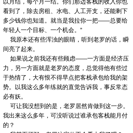
以月结，每个月一结。你们那边客栈的收入你也
看到了，除去房租、水电、人工开支，还能剩下
多少钱你也知道。就当是我拉你一把——总要给
年轻人一个目标、一个机会。”
我原本还有些浑浊的眼睛，听到老罗的话，瞬
间亮了起来。
如果说之前我还有些顾虑——一方面是经济压
力，另一方面就是老罗的态度，总觉得他有些过
于热情了，大有恨不得早点把客栈承包给我的架
势。以我这么多年练就的直觉告诉我，事反常态
必有妖。
可让我没想到的是，老罗居然肯做到这一步。
我出来这么多年，可没听说过谁承包客栈能月付
的？