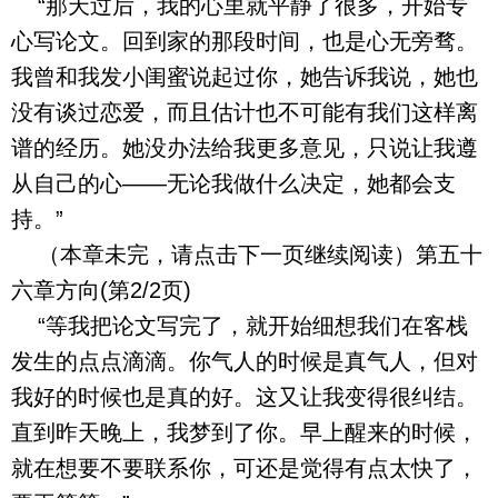
“那天过后，我的心里就平静了很多，开始专
心写论文。回到家的那段时间，也是心无旁骛。
我曾和我发小闺蜜说起过你，她告诉我说，她也
没有谈过恋爱，而且估计也不可能有我们这样离
谱的经历。她没办法给我更多意见，只说让我遵
从自己的心——无论我做什么决定，她都会支
持。”
（本章未完，请点击下一页继续阅读）第五十
六章方向(第2/2页)
“等我把论文写完了，就开始细想我们在客栈
发生的点点滴滴。你气人的时候是真气人，但对
我好的时候也是真的好。这又让我变得很纠结。
直到昨天晚上，我梦到了你。早上醒来的时候，
就在想要不要联系你，可还是觉得有点太快了，