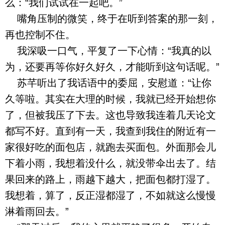
么：“我们试试在一起吧。”
嘴角压制的微笑，终于在听到答案的那一刻，
再也控制不住。
我深吸一口气，平复了一下心情：“我真的以
为，还要再等你好久好久，才能听到这句话呢。”
苏芊听出了我话语中的委屈，安慰道：“让你
久等啦。其实在大理的时候，我就已经开始想你
了，但被我压了下去。这也导致我连着几天论文
都写不好。直到有一天，我查到我住的附近有一
家很好吃的面包店，就跑去买面包。外面那会儿
下着小雨，我想着没什么，就没带伞出去了。结
果回来的路上，雨越下越大，把面包都打湿了。
我想着，算了，反正湿都湿了，不如就这么慢慢
淋着雨回去。”