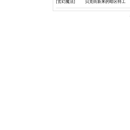
[玄幻魔法]
贝克街新来的暗区特工