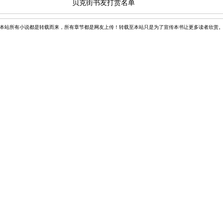
贝克街书友打赏名单
本站所有小说都是转载而来，所有章节都是网友上传！转载至本站只是为了宣传本书让更多读者欣赏