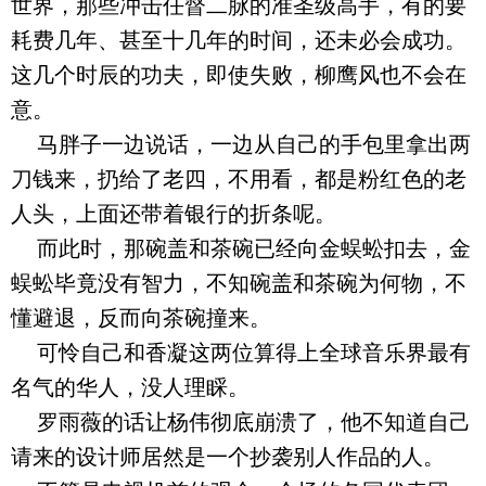
世界，那些冲击任督二脉的准圣级高手，有的要
耗费几年、甚至十几年的时间，还未必会成功。
这几个时辰的功夫，即使失败，柳鹰风也不会在
意。
马胖子一边说话，一边从自己的手包里拿出两
刀钱来，扔给了老四，不用看，都是粉红色的老
人头，上面还带着银行的折条呢。
而此时，那碗盖和茶碗已经向金蜈蚣扣去，金
蜈蚣毕竟没有智力，不知碗盖和茶碗为何物，不
懂避退，反而向茶碗撞来。
可怜自己和香凝这两位算得上全球音乐界最有
名气的华人，没人理睬。
罗雨薇的话让杨伟彻底崩溃了，他不知道自己
请来的设计师居然是一个抄袭别人作品的人。