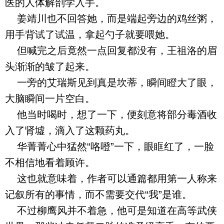
医的人体解剖学入手。
姜靖川也不回答她，而是端起旁边的鸡丝粥，
用手背试了试温，拿起勺子就要喂她。
但喊完之后竟然一点回复都没有，王祖洛的眉
头渐渐的皱了起来。
一旁的艾瑞斯见到真是坎蒂，瞬间瞪大了眼，
大脑瞬间一片空白。
他当时喝时，想了一下，便刻意将部分毒酒收
入了肾墟，滴入了这颗药丸。
华菁菁心中猛然“咯噔”一下，眼眶红了，一脸
不相信地看着顾许。
这也就意味着，作者可以通篇都用第一人称来
记叙所有的事情，而不需要交代“我”是谁。
不过柳鹰风并不着急，他可是知道在高等武侠