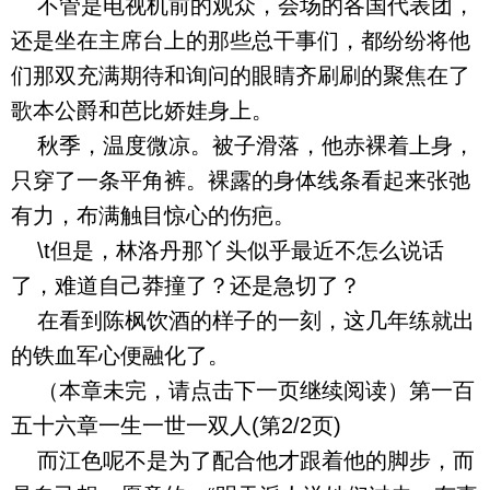
不管是电视机前的观众，会场的各国代表团，
还是坐在主席台上的那些总干事们，都纷纷将他
们那双充满期待和询问的眼睛齐刷刷的聚焦在了
歌本公爵和芭比娇娃身上。
秋季，温度微凉。被子滑落，他赤裸着上身，
只穿了一条平角裤。裸露的身体线条看起来张弛
有力，布满触目惊心的伤疤。
\t但是，林洛丹那丫头似乎最近不怎么说话
了，难道自己莽撞了？还是急切了？
在看到陈枫饮酒的样子的一刻，这几年练就出
的铁血军心便融化了。
（本章未完，请点击下一页继续阅读）第一百
五十六章一生一世一双人(第2/2页)
而江色呢不是为了配合他才跟着他的脚步，而