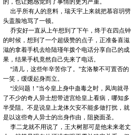
的，也让她感觉到了事情的更为严重。
出乎所有人的意料，瑞天宇上来就把慕容玥劈
头盖脸地骂了一顿。
乔安好一直从上午想到了下午，终于在四点钟
的时候，想到了一个超级赞的点子，正准备喜滋
滋的拿着手机去给陆瑾年拨个电话分享自己的成
果，结果手机竟然自己先来了电话。
“清儿，这些年辛苦你了。”玄洛黎不可置否的
一笑，缓缓起身而立。
“没问题！”当今皇上身中蛊毒之时，凤询就寻
了不少的奇人异士想带进宫给皇上看病，哪知多
半受阻。不是说皇上龙体欠安不能多做打扰，就
是以这些奇人异士的出身作由，阻挠面圣。
李二龙就不用说了，王大树那可是他未来老丈