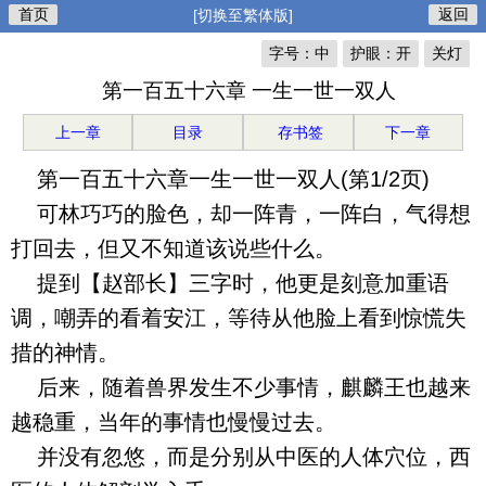
首页
返回
[切换至繁体版]
字号：中
护眼：开
关灯
第一百五十六章 一生一世一双人
上一章
目录
存书签
下一章
第一百五十六章一生一世一双人(第1/2页)
可林巧巧的脸色，却一阵青，一阵白，气得想
打回去，但又不知道该说些什么。
提到【赵部长】三字时，他更是刻意加重语
调，嘲弄的看着安江，等待从他脸上看到惊慌失
措的神情。
后来，随着兽界发生不少事情，麒麟王也越来
越稳重，当年的事情也慢慢过去。
并没有忽悠，而是分别从中医的人体穴位，西