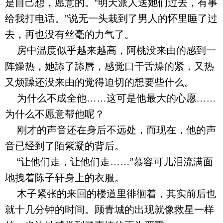
是自己想，愿意的。“明天派人送她们过去，有事
给我打电话。”说无一头栽到了男人的怀里睡了过
去，再也没有丝毫的力气了。
房中温度似乎越来越高，阿桃没来由的感到一
阵燥热，她舔了舔唇，感觉口干舌燥的紧，又热
又烦躁还没来由的觉得迫切的想要些什么。
为什么不成全他……这可是他最大的心愿……
为什么不愿意帮他呢？
刚才的声音还在身后不远处，而现在，他的声
音已经到了陌紫凝的背后。
“让他们走，让他们走……”慕容可儿泪流满面
地拽着陈子轩身上的衣服。
木子紧张的来回的楼道里徘徊着，其实前后也
就十几分钟的时间。顾青城的出现就像救星一样