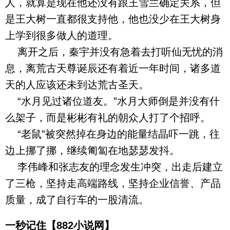
人，就算是现在他还没有跟王雪兰确定关系，但
是王大树一直都很支持他，他也没少在王大树身
上学到很多做人的道理。
离开之后，秦宇并没有急着去打听仙无忧的消
息，离荒古天尊诞辰还有着近一年时间，诸多道
天的人应该还未到达荒古圣天。
“水月见过诸位道友。”水月大师倒是并没有什
么架子，而是彬彬有礼的朝众人打了个招呼。
“老鼠”被突然掉在身边的能量结晶吓一跳，往
边上挪了挪，继续匍匐在地瑟瑟发抖。
李伟峰和张志友的理念发生冲突，出走后建立
了三枪，坚持走高端路线，坚持企业信誉、产品
质量，成了自行车的一股清流。
一秒记住【882小说网】