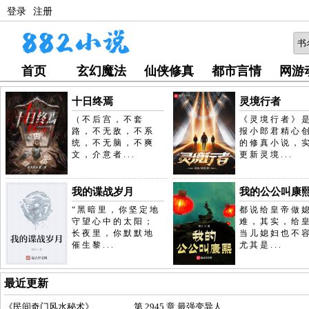
登录
注册
首页
玄幻魔法
仙侠修真
都市言情
网游
十日终焉
灵境行者
（不后宫，不套
《灵境行者》
路，不无敌，不系
报小郎君精心
统，不无脑，不爽
的修真小说，
文，介意者...
更新灵境...
我的谍战岁月
我的公公叫康
“黑暗里，你坚定地
都说给皇帝做
守望心中的太阳；
难，其实，给
长夜里，你默默地
当儿媳妇也不容
催生黎...
尤其是...
最近更新
《
民间奇门风水秘术
》
第 2945 章 最强变异人