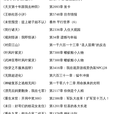
《
天灾第十年跟我去种田
》
第2093章 发卡
《
王铁柱苏小汐
》
第5748章 坊市情报
《
末世囤货：提上裙子姐不认
》
番外 平行世界（6）
《
简行诸天
》
第2336章 入住大观园
《
规则怪谈：我即怪谈
》
第34章 遗憾与幸福
《
对弈江山
》
第一千六百一十三章 “圣人苗裔”的反击
《
叶风叶紫灵
》
第7300章 蝼蚁般小人物
《
武神至尊叶风叶紫灵
》
第7300章 蝼蚁般小人物
《
快穿之不服来战呀
》
第3416章：我在诡异游戏里伪装NPC(28
《
无限超进化
》
第六百三十一章：猛牛冲撞
《
神秘复苏之诡相无间
》
第一千零八十二章 用命换来的光明
《
漂亮后妈要翻身，我在七零
》
第2117章 你倒是个人精
《
重生末世：开局中奖300
》
第2386章：军队大改革！扩军至十万人！
《
末日：好哥们的校花女友住
》
第1201章 狂喜的各大长老
《
重生九零：想当个富二代不
》
第1379章 婚礼计划