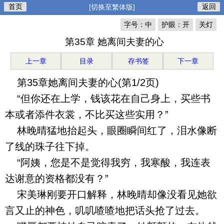
首页
返回
[切换至繁体版]
字号：中
护眼：开
关灯
第35章 她离间夫妻的心
上一章
目录
存书签
下一章
第35章她离间夫妻的心(第1/2页)
“但你还在上学，钱该花在自己身上，买些书
本或者添件衣裳，不比买这些实用？”
林晚晴猛地抬起头，眼圈瞬间红了，泪水像断
了线的珠子往下掉。
“阿姨，您是不是觉得我穷，我寒酸，我连表
达谢意的资格都没有？”
宋美琳刚要开口解释，林晚晴却像没看见她欲
言又止的神色，叽叽喳喳地把话头抢了过去。