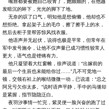
嘴唇都要被她自己咬青了，她颤颤的，在他越
发暗沉的眸下，光光的脚下了地。
无奈的叹了口气，明知他是想偷懒，他却也不
想拒绝。拿起架子上的毛巾，擦了擦手上的水，
然后去柜子里帮苏惊风找衣服。
他语声并无起伏，说得也极是平常，但常年在
军中发号施令，让他不仅声量已成习惯性较常人
更大，语气也是铿锵有力。
他只凝望着大红窗帷，徐声说道：“出嫁前的
最后一个生辰也未能给你过……”几不可觉地一
顿，交领右衽上的喉结微微一动，已说道：“总之
阿兄亏欠你太多。”说时语声平静，手中的马缰却
是紧握，指节隐隐泛白。
夜羽汐事情一忙完，紫灵便一脸兴奋的跑了过