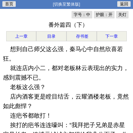
首页
返回
[切换至繁体版]
字号：中
护眼：开
关灯
番外篇四（下）
上一章
目录
存书签
下一章
想到自己师父这么强，秦马心中自然欣喜若
狂。
就连店内小二，都对老板林云表现出的实力，
感到震撼不已。
老板这么强？
店内酒客更是瞠目结舌，云耀酒楼老板，竟然
如此彪悍？
连疤爷都敢打！
挨打的疤爷连连嚎叫：“我拜把子兄弟是赤星