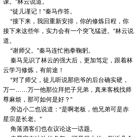
课。”林云说道。
“徒儿谨记！”秦马作答。
“接下来，我回重新安排，你的修炼日程，你
接下来这些年，实力会有一个突飞猛进。”林云说
道。
“谢师父。”秦马连忙抱拳鞠躬。
秦马见识了林云的强大后，更加笃定，跟着林
云学习修炼，有前途！
“对了师父，徒儿听说那疤爷的后台确实硬，
万一……万一他那位拜把子兄弟，真来客栈找师
尊麻烦，那可如何是好？”
旁边小二也说道：“是啊老板，他兄弟可是赤
星宗是长老。”
角落酒客们也在议论这一话题。