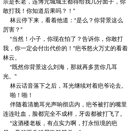
宗是长老，连博元城城主都得给我几分面子，你
敢打我！你知道后果吗？！”
林云停下来，看着他道：“是么？你背景这么
厉害？”
“当然！小子，你现在怕了？告诉你，你敢打
我，你一定会付出代价的！”疤爷怒火万丈的看着
林云。
“既然你背景这么刘海，那就再多赏你几耳
光。”
林云话音落下之后，耳光继续对着疤爷论去。
啪！啪！
伴随着清脆耳光声响彻店内，疤爷被打的嘴里
连连吐血，脸都完全不成样，牙齿都被打飞了。
“这酒楼老板，有点实力啊，打永恒境的疤