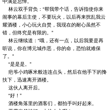
中满是忌惮。
林云双手背负：“帮我带个话，告诉指使你来
闹事的幕后主使，不要玩火，以后再来扰乱我云
耀酒楼，小心玩火自焚，我现在的耐心虽然不
错，但终究是有限的。”
林云继续道：“哦，还有一点，以后我要是再
听说，你在博元城作恶，你的命，恐怕就难保
了。”
“是是是。”
疤爷小鸡啄米般连连点头，然后在他手下的搀
扶下，迅速离开酒楼。
这伙人离开后。
“好！”
酒楼角落里的酒客们，都拍手叫好起来。