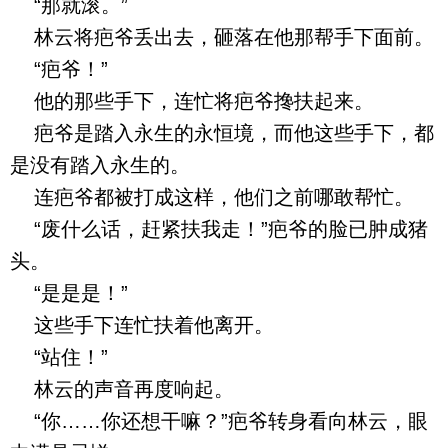
“那就滚。”
林云将疤爷丢出去，砸落在他那帮手下面前。
“疤爷！”
他的那些手下，连忙将疤爷搀扶起来。
疤爷是踏入永生的永恒境，而他这些手下，都
是没有踏入永生的。
连疤爷都被打成这样，他们之前哪敢帮忙。
“废什么话，赶紧扶我走！”疤爷的脸已肿成猪
头。
“是是是！”
这些手下连忙扶着他离开。
“站住！”
林云的声音再度响起。
“你……你还想干嘛？”疤爷转身看向林云，眼