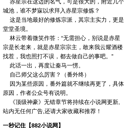
赤星宗在这边的名气，可是很大的，附近几个
城池，谁不梦寐以求拜入赤星宗修炼？
这是当地最好的修炼宗派，其宗主实力，更是
堂堂圣境。
林云带着微笑作答：“无需担心，别说是赤星
宗是长老来，就是赤星宗宗主，敢来我云耀酒楼
找茬，我也照打不误，都去做自己的事吧。”
此话一出，再度让秦马一愣。
自己师父这么厉害？（番外终）
因为某些原因，番外篇就不继续再更了，具体
原因，作者公众号有说明。
《顶级神豪》无错章节将持续在小说网更新,
站内无任何广告,还请大家收藏和推荐！
一秒记住【882小说网】