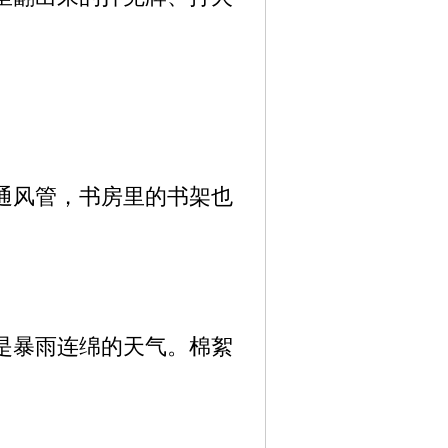
通风管，书房里的书架也
是暴雨连绵的天气。棉絮