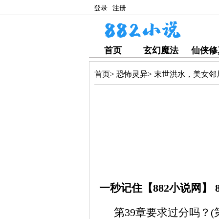
登录
注册
首页
玄幻魔法
仙侠修
首页
>
恐怖灵异
>
末世洪水，美女邻
一秒记住【882小说网】 8
第39章要求过分吗？(第1