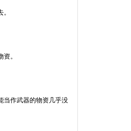
去。
物资。
能当作武器的物资几乎没