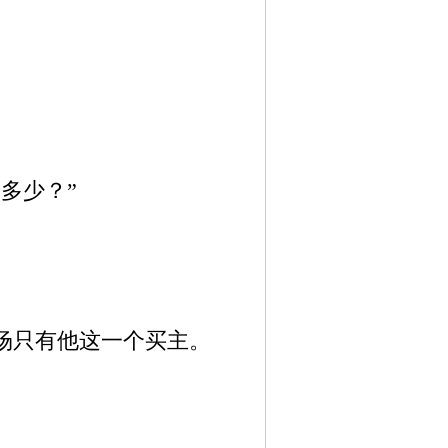
多少？”
场只有他这一个买主。
。