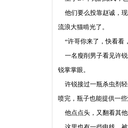
他们要么投靠赵诚，现
流浪大猫啃光了。
“许哥你来了，快看看，
一名瘦削男子看见许锐
锐掌掌眼。
许锐接过一瓶杀虫剂轻
喷完，瓶子也能提供一些
他点点头，又翻看其他
这里也有一些电线、被