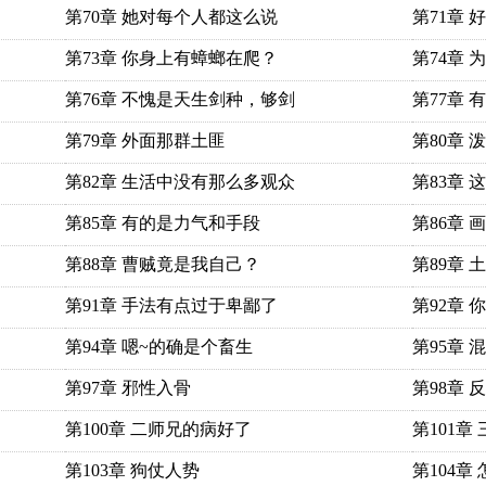
第70章 她对每个人都这么说
第71章
第73章 你身上有蟑螂在爬？
第74章
第76章 不愧是天生剑种，够剑
第77章 
第79章 外面那群土匪
第80章 
第82章 生活中没有那么多观众
第83章
第85章 有的是力气和手段
第86章 
第88章 曹贼竟是我自己？
第89章 
第91章 手法有点过于卑鄙了
第92章 
第94章 嗯~的确是个畜生
第95章
第97章 邪性入骨
第98章 
第100章 二师兄的病好了
第101章
第103章 狗仗人势
第104章