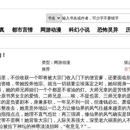
真
都市言情
网游动漫
科幻小说
恐怖灵异
！
的！
类型：网游动漫
状
推荐
章
书里，不但收获一个即将被大宗门收入门下的便宜爹，还要面临
的资格，带她投奔他宗。就当一切就要尘埃落定之时，她却摇身
料，她的师兄师姐们一个个都是不省油的灯。大师兄拿的是苦情
全原书男女主的爱情。二师兄是……唉，不提也罢。三师兄拿的
拿的是负婆剧本，身兼多职，一年见不到一回，但逢钱必出。萧
来整改去，她竟意外地以一己之力让修仙界的风气往越来越歪的
的指指点点，她理不直气也壮：再三强调，修仙界的风气确实是
定带不歪啊！她背靠大宗门，人际关系强大，深受老六祸害的人不
被拉下神坛的神尊淡淡抬眸，“有意见？” ...