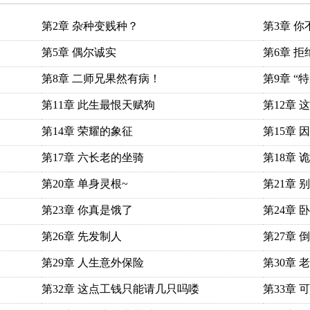
第2章 杂种变贱种？
第3章 
第5章 偶尔诚实
第6章 
第8章 二师兄果然有病！
第9章 “
第11章 此生最恨天赋狗
第12章
第14章 荣耀的象征
第15章 
第17章 六长老的坐骑
第18章 
第20章 单身灵根~
第21章
第23章 你真是饿了
第24章 
第26章 先发制人
第27章 
第29章 人生意外保险
第30章 
第32章 这点工钱只能请几只吗喽
第33章