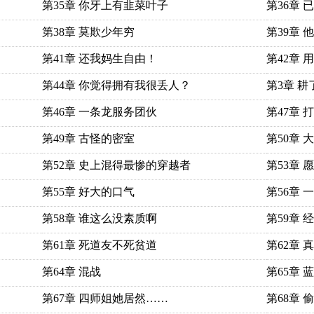
第35章 你牙上有韭菜叶子
第36章
第38章 莫欺少年穷
第39章
第41章 还我妈生自由！
第42章
第44章 你觉得拥有我很丢人？
第3章 
第46章 一条龙服务团伙
第47章
第49章 古怪的密室
第50章
第52章 史上混得最惨的穿越者
第53章 
第55章 好大的口气
第56章
第58章 谁这么没素质啊
第59章
第61章 死道友不死贫道
第62章
第64章 混战
第65章 
第67章 四师姐她居然……
第68章