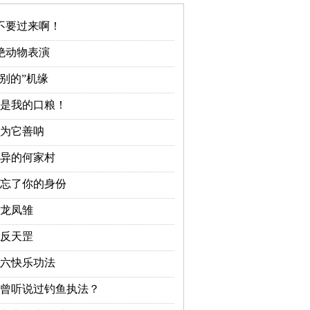
你不要过来啊！
拒绝动物表演
特别的”机缘
 这是我的口粮！
因为它善呐
诡异的何家村
 别忘了你的身份
卧龙凤雏
倒反天罡
老六快乐功法
 可曾听说过钓鱼执法？