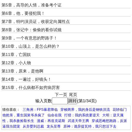
第5章，高导的人情，准备考个证
第6章，他，要侵犯我！
第7章，特约演员证，收获定向属性点
第8章，张记中：偷偷的看你试镜
第9章，一个有意思的野路子！
第10章，山顶上，是怎么样的？
第11章，亡国奴
第12章，小人物
第13章，原来，是他啊
第14章，一遍过，好镜头！
第15章，什么病都不如穷病厉害
下一页
尾页
输入页数
(第1/34页)
猜你喜欢：
三角洲：FPS暴君降临
穿梭两界，我的身后是钢铁洪流
花轿临门
他抢亲，重生国舅爷杀疯了
仙命在我
打猎：我的系统要逆天
大明：逆天属
性，我杀敌捡取长生
漫威：再造克诺斯
武道天帝王腾
穿成恶雌想跑路，反派
逼我当团宠
从弃婴到总裁
龙头至尊
原神：诡异提瓦特，我只想活下去