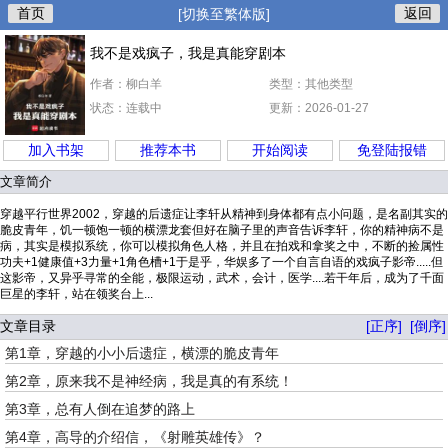
首页
返回
[切换至繁体版]
我不是戏疯子，我是真能穿剧本
作者：柳白羊
类型：其他类型
状态：连载中
更新：2026-01-27
加入书架
推荐本书
开始阅读
免登陆报错
文章简介
穿越平行世界2002，穿越的后遗症让李轩从精神到身体都有点小问题，是名副其实的
脆皮青年，饥一顿饱一顿的横漂龙套但好在脑子里的声音告诉李轩，你的精神病不是
病，其实是模拟系统，你可以模拟角色人格，并且在拍戏和拿奖之中，不断的捡属性
功夫+1健康值+3力量+1角色槽+1于是乎，华娱多了一个自言自语的戏疯子影帝.....但
这影帝，又异乎寻常的全能，极限运动，武术，会计，医学....若干年后，成为了千面
巨星的李轩，站在领奖台上...
文章目录
[正序]
[倒序]
第1章，穿越的小小后遗症，横漂的脆皮青年
第2章，原来我不是神经病，我是真的有系统！
第3章，总有人倒在追梦的路上
第4章，高导的介绍信，《射雕英雄传》？