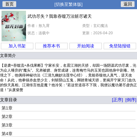
首页
返回
[切换至繁体版]
武功尽失？我靠吞噬万法斩尽诸天
作者：敖九霄
类型：玄幻魔法
状态：连载中
更新：2026-04-20
加入书架
推荐本书
开始阅读
免登陆报错
文章简介
【逆袭+吞噬流+杀伐果断】宁家长安，名震江湖的天骄，却因一场阴谋武功尽废，沦
为众人唾弃的“魔头”。兄弟被掳、身世成谜，连青梅竹马的玉芙也因他身中剧毒。绝
境之下，他偶得神秘功法《三清九幽妙法莲华心经》，竟能吞噬他人真气，逆天改
命！从此，他拳镇赤血堡少主，剑斩阴山五鬼，脚踏青城天骄，更揭开宁家灭门血仇
的惊天真相。江湖传言他是魔？他冷笑：“若这世道容不下我，我便以魔功屠尽虚伪正
道！”从废柴赘
文章目录
[正序]
[倒序]
第1章
第2章
第3章
第4章