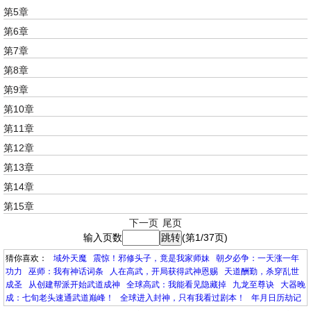
第5章
第6章
第7章
第8章
第9章
第10章
第11章
第12章
第13章
第14章
第15章
下一页
尾页
输入页数
(第1/37页)
猜你喜欢：
域外天魔
震惊！邪修头子，竟是我家师妹
朝夕必争：一天涨一年
功力
巫师：我有神话词条
人在高武，开局获得武神恩赐
天道酬勤，杀穿乱世
成圣
从创建帮派开始武道成神
全球高武：我能看见隐藏掉
九龙至尊诀
大器晚
成：七旬老头速通武道巅峰！
全球进入封神，只有我看过剧本！
年月日历劫记