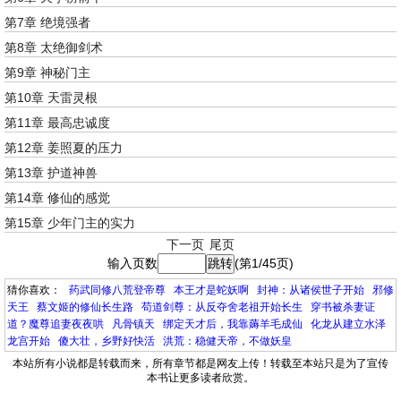
第7章 绝境强者
第8章 太绝御剑术
第9章 神秘门主
第10章 天雷灵根
第11章 最高忠诚度
第12章 姜照夏的压力
第13章 护道神兽
第14章 修仙的感觉
第15章 少年门主的实力
下一页
尾页
输入页数
(第1/45页)
猜你喜欢：
药武同修八荒登帝尊
本王才是蛇妖啊
封神：从诸侯世子开始
邪修
天王
蔡文姬的修仙长生路
苟道剑尊：从反夺舍老祖开始长生
穿书被杀妻证
道？魔尊追妻夜夜哄
凡骨镇天
绑定天才后，我靠薅羊毛成仙
化龙从建立水泽
龙宫开始
傻大壮，乡野好快活
洪荒：稳健天帝，不做妖皇
本站所有小说都是转载而来，所有章节都是网友上传！转载至本站只是为了宣传
本书让更多读者欣赏。