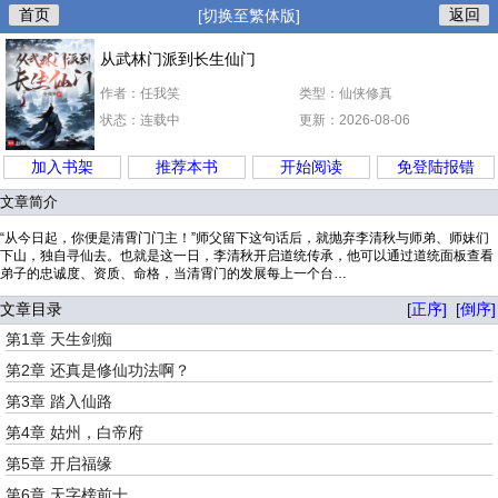
首页
返回
[切换至繁体版]
从武林门派到长生仙门
作者：任我笑
类型：仙侠修真
状态：连载中
更新：2026-08-06
加入书架
推荐本书
开始阅读
免登陆报错
文章简介
“从今日起，你便是清霄门门主！”师父留下这句话后，就抛弃李清秋与师弟、师妹们
下山，独自寻仙去。也就是这一日，李清秋开启道统传承，他可以通过道统面板查看
弟子的忠诚度、资质、命格，当清霄门的发展每上一个台…
文章目录
[正序]
[倒序]
第1章 天生剑痴
第2章 还真是修仙功法啊？
第3章 踏入仙路
第4章 姑州，白帝府
第5章 开启福缘
第6章 天字榜前十