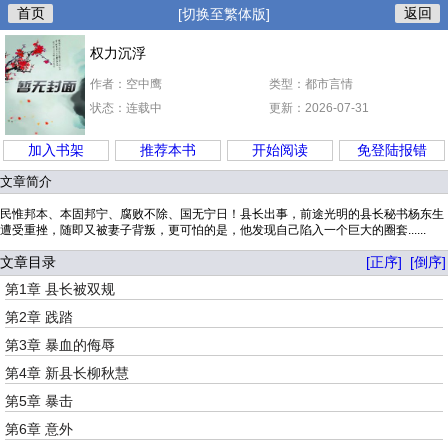
首页
返回
[切换至繁体版]
权力沉浮
作者：空中鹰
类型：都市言情
状态：连载中
更新：2026-07-31
加入书架
推荐本书
开始阅读
免登陆报错
文章简介
民惟邦本、本固邦宁、腐败不除、国无宁日！县长出事，前途光明的县长秘书杨东生
遭受重挫，随即又被妻子背叛，更可怕的是，他发现自己陷入一个巨大的圈套......
文章目录
[正序]
[倒序]
第1章 县长被双规
第2章 践踏
第3章 暴血的侮辱
第4章 新县长柳秋慧
第5章 暴击
第6章 意外