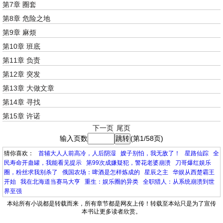
第7章 圈套
第8章 危险之地
第9章 麻烦
第10章 班底
第11章 负责
第12章 突发
第13章 大做文章
第14章 寻找
第15章 许诺
下一页
尾页
输入页数
(第1/58页)
猜你喜欢：
首辅大人人前高冷，人后阴湿
嫂子别怕，我无敌了！
星路仙踪
全
民寿命开蛊罐，我能看见提示
第99次成嫌疑犯，警花老婆崩溃
刀哥爆红娱乐
圈，粉丝求我别杀了
俄国农场：啤酒是怎样炼成的
星辰之主
华娱从西楚霸王
开始
我在北海道当赛马大亨
重生：娱乐圈的异类
全职猎人：从系统崩溃到世
界至强
本站所有小说都是转载而来，所有章节都是网友上传！转载至本站只是为了宣传
本书让更多读者欣赏。