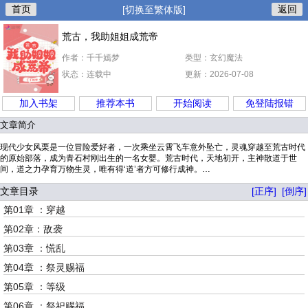
首页
返回
[切换至繁体版]
荒古，我助姐姐成荒帝
作者：千千嫣梦
类型：玄幻魔法
状态：连载中
更新：2026-07-08
加入书架
推荐本书
开始阅读
免登陆报错
文章简介
现代少女风栗是一位冒险爱好者，一次乘坐云霄飞车意外坠亡，灵魂穿越至荒古时代
的原始部落，成为青石村刚出生的一名女婴。荒古时代，天地初开，主神散道于世
间，道之力孕育万物生灵，唯有得‘道’者方可修行成神。…
文章目录
[正序]
[倒序]
第01章 ：穿越
第02章：敌袭
第03章 ：慌乱
第04章 ：祭灵赐福
第05章 ：等级
第06章 ：祭祀赐福