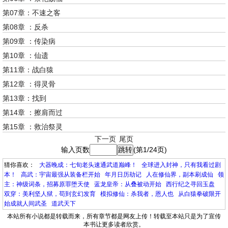
第07章：不速之客
第08章 ：反杀
第09章 ：传染病
第10章 ：仙遗
第11章：战白猿
第12章 ：得灵骨
第13章：找到
第14章 ：擦肩而过
第15章 ：救治祭灵
下一页
尾页
输入页数
(第1/24页)
猜你喜欢：
大器晚成：七旬老头速通武道巅峰！
全球进入封神，只有我看过剧
本！
高武：宇宙最强从装备栏开始
年月日历劫记
人在修仙界，副本刷成仙
领
主：神级词条，招募原罪堕天使
蓝龙皇帝：从叠被动开始
西行纪之寻回玉盘
双穿：美利坚人狱，苟到玄幻发育
模拟修仙：杀我者，恩人也
从白猿拳破限开
始成就人间武圣
道武天下
本站所有小说都是转载而来，所有章节都是网友上传！转载至本站只是为了宣传
本书让更多读者欣赏。