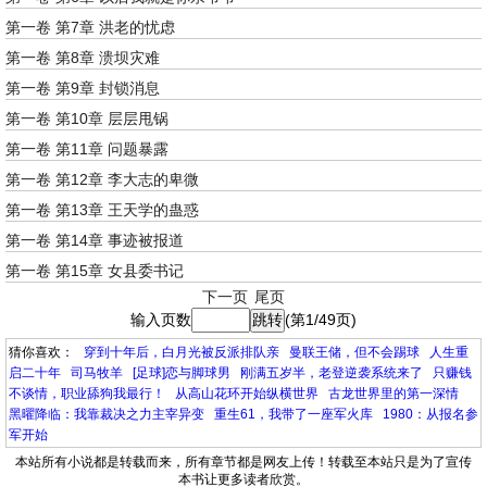
第一卷 第7章 洪老的忧虑
第一卷 第8章 溃坝灾难
第一卷 第9章 封锁消息
第一卷 第10章 层层甩锅
第一卷 第11章 问题暴露
第一卷 第12章 李大志的卑微
第一卷 第13章 王天学的蛊惑
第一卷 第14章 事迹被报道
第一卷 第15章 女县委书记
下一页
尾页
输入页数
(第1/49页)
猜你喜欢：
穿到十年后，白月光被反派排队亲
曼联王储，但不会踢球
人生重
启二十年
司马牧羊
[足球]恋与脚球男
刚满五岁半，老登逆袭系统来了
只赚钱
不谈情，职业舔狗我最行！
从高山花环开始纵横世界
古龙世界里的第一深情
黑曜降临：我靠裁决之力主宰异变
重生61，我带了一座军火库
1980：从报名参
军开始
本站所有小说都是转载而来，所有章节都是网友上传！转载至本站只是为了宣传
本书让更多读者欣赏。