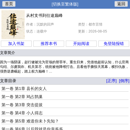
首页
返回
[切换至繁体版]
从村支书到仕途巅峰
作者：沉默的回声
类型：都市言情
状态：连载中
更新：2026-08-05
加入书架
推荐本书
开始阅读
免登陆报错
文章简介
因为一场阴谋，赵行健被沦为官场的替罪羊。重生归来，凭借他超前认知，什么官商
勾结、尔虞我诈、机关算尽，统统被他降维打击。且看他手撕惊天黑幕，横扫仇敌，
强势逆袭崛起，踏上权力巅峰！…
文章目录
[正序]
[倒序]
第一卷 第1章 县长的女人
第一卷 第2章 鸠占鹊巢
第一卷 第3章 突击提拔
第一卷 第4章 小人得志
第一卷 第5章 难道你未卜先知？
第一卷 第6章 以后我就是你亲爷爷