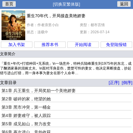
首页
返回
[切换至繁体版]
重生70年代，开局接盘美艳娇妻
作者：作者浪里小白
类型：都市言情
状态：连载中
更新：2026-07-14
加入书架
推荐本书
开始阅读
免登陆报错
文章简介
「重生+年代+打猎种田+无系统」\n一场意外，特种兵陆峰重生到1975年的东北，成
了酗酒家暴的混账丈夫。\n面对浑身是伤，楚楚可怜的妻女，他决定果断接盘，抄起
猎弓进山打猎，用一身本事为妻女在那个人命卑…
文章目录
[正序]
[倒序]
第1章 兵王重生，开局奖励一个美艳娇妻
第2章 破碎的家，绝望的她
第3章 黑市冲突，第一桶金
第4章 娇妻难守，被人跟踪
第5章 成见如山，努力改变
第6章 再次进山，意外收获