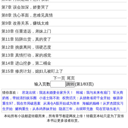
第7章 误会加深，娇妻哭了
第8章 洗心革面，患难见真情
第9章 改善关系，赚钱太难
第10章 任重道远，弟妹上门
第11章 陷阱出货，真的变了
第12章 挑拨离间，强硬态度
第13章 真情打动，家的感觉
第14章 进山挖参，第二桶金
第15章 修房计划，媳妇儿被盯上了
下一页
尾页
输入页数
(第1/83页)
猜你喜欢：
邪龙出狱：我送未婚妻全家升天！
韩城：我与未来有扇门
军火商
奶爸，带娃清扫娱乐圈
小道士陈不欺
权势滔天：从拯救省府千金开始
修源录
重生97，我在市局破悬案
从满仓A股开始成为资本
海贼的巅峰！从罗杰团实习
生开始
赌狗重生：从杀鸡养妹开始
隐居三年，出狱即无敌
苟在官场当老六
本站所有小说都是转载而来，所有章节都是网友上传！转载至本站只是为了宣传
本书让更多读者欣赏。