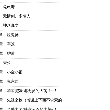
：龟虽寿
：无情剑、多情人
：神念真文
章：泣鬼神
章：牢笼
章：护道
：秉公
章：小金小银
章：鬼东西
章：加辈(感谢邪无灵的大萌主~！
章：先祖之物（感谢上下而不求索的
章：金关大师(感谢蓝薬的大萌~！