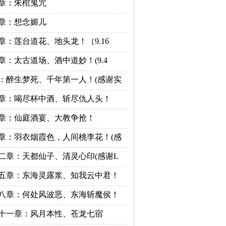
章：朱棺鬼咒
章：想念媚儿
章：莲台道花、地头龙！（9.16
章：太古道场、酒中道妙！(9.4
：醉生梦死、千年第一人！(感谢实
章：喝尽杯中酒、斩尽仇人头！
章：仙庭酒宴、大教争抢！
章：羽衣烟霞色，人间桃李花！(感
二章：天都仙子、清灵心印(感谢L
五章：东海灵露浆、知我云中君！
八章：何处风波恶、东海斩魔侯！
十一章：风月本性、苍龙七宿