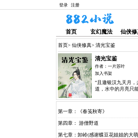
登录
注册
首页
玄幻魔法
仙侠修
首页
>
仙侠修真
>
清光宝鉴
清光宝鉴
作者：一片苏叶
加入书架
“且邀银汉九天月，
道，水中的月亮只能眼
第一章：《春笺秋寄》
第四章： 游僧野道
第七章：卸岭(感谢蝶豆花姐姐的大萌