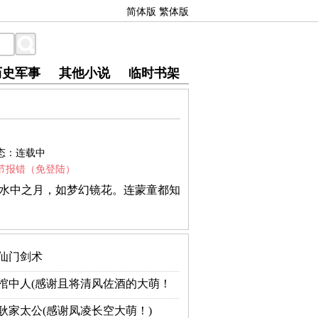
简体版
繁体版
历史军事
其他小说
临时书架
态：连载中
节报错（免登陆）
—水中之月，如梦幻镜花。连蒙童都知
仙门剑术
棺中人(感谢且将清风佐酒的大萌！
耿家太公(感谢凤凌长空大萌！)