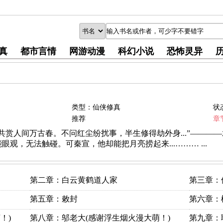
真
都市言情
网游动漫
科幻小说
恐怖灵异
类型：仙侠修真
状
推荐
章
共赏人间万古春。不问红尘纷扰事，半生修得劫外身...”———
观，无法触碰。可秦宣，他却能把月亮捞起来...……… ...
第二章：白云黄鹤道人家
第三章：
第五章：敕封
第六章：
！)
第八章：邬老大(感谢浮生烟火漫大萌！)
第九章：