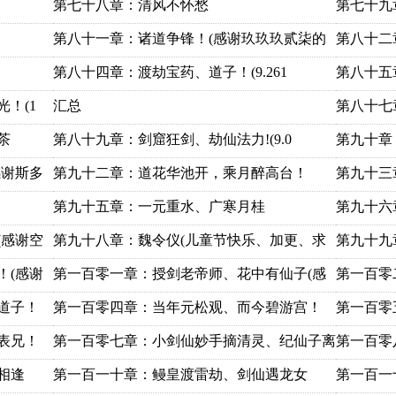
第七十八章：清风不怀愁
第七十九
第八十一章：诸道争锋！(感谢玖玖玖贰柒的
第八十二
第八十四章：渡劫宝药、道子！(9.261
第八十五
！(1
汇总
第八十七
茶
第八十九章：剑窟狂剑、劫仙法力!(9.0
第九十章
感谢斯多
第九十二章：道花华池开，乘月醉高台！
第九十三
!
第九十五章：一元重水、广寒月桂
第九十六
(感谢空
第九十八章：魏令仪(儿童节快乐、加更、求
第九十九
！(感谢
第一百零一章：授剑老帝师、花中有仙子(感
第一百零
道子！
第一百零四章：当年元松观、而今碧游宫！
第一百零
表兄！
第一百零七章：小剑仙妙手摘清灵、纪仙子离
第一百零
相逢
第一百一十章：鳗皇渡雷劫、剑仙遇龙女
第一百一