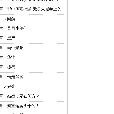
章：郡中风雨(感谢无尽火域参上的
：世间解
章：风月小剑仙
章：黑尸
章：画中景象
章：华池
章：捉蟹
章：借走袈裟
：大好处
章：姑娘，家在何方？
章：秦宣这魔头干的！