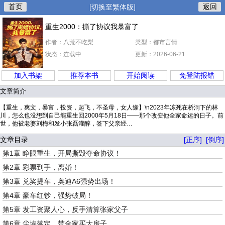
首页
返回
[切换至繁体版]
重生2000：撕了协议我暴富了
作者：八荒不吃梨
类型：都市言情
状态：连载中
更新：2026-06-21
加入书架
推荐本书
开始阅读
免登陆报错
文章简介
【重生，爽文，暴富，投资，起飞，不圣母，女人缘】\n2023年冻死在桥洞下的林
川，怎么也没想到自己能重生回2000年5月18日——那个改变他全家命运的日子。前
世，他被老婆刘梅和发小张磊灌醉，签下父亲经…
文章目录
[正序]
[倒序]
第1章 睁眼重生，开局撕毁夺命协议！
第2章 彩票到手，离婚！
第3章 兑奖提车，奥迪A6强势出场！
第4章 豪车红钞，强势破局！
第5章 发工资聚人心，反手清算张家父子
第6章 尘埃落定，带全家买大房子