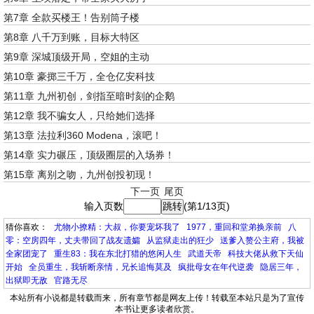
第7章 全款买楼王！告别筒子楼
第8章 八千万到账，目标大特区
第9章 深城顶级开局，空姐的主动
第10章 豪掷三千万，全仓亿安科技
第11章 九州初创，剑指至暗时刻的企鹅
第12章 我不骗女人，只给她们选择
第13章 法拉利360 Modena，滚吧！
第14章 实力碾压，顶级圈层的入场券！
第15章 离别之吻，九州创投初现！
下一页
尾页
输入页数
(第1/13页)
猜你喜欢：
尤物小撩精：大叔，你要宠坏我了
1977，重回和堂弟换亲前
八
零：空房四年，丈夫带回了战友遗孀
从监狱走出的狂少
送爹入赘公主府，我被
全家团宠了
重生83：我在东北打猎的悠闲人生
武道天帝
科技大佬从救下天仙
开始
全员重生，我斩断亲情，兄长追悔莫及
疯批母女在年代逆袭
隐居三年，
出狱即无敌
官路无尽
本站所有小说都是转载而来，所有章节都是网友上传！转载至本站只是为了宣传
本书让更多读者欣赏。