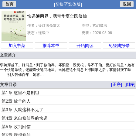
首页
返回
[切换至繁体版]
快递通两界，我带华夏全民修仙
作者：提灯照亮灰太
类型：玄幻魔法
状态：连载中
更新：2026-08-06
加入书架
推荐本书
开始阅读
免登陆报错
文章简介
李婉穿越了。好消息：到了修仙界。坏消息：没灵根，修不了仙。更好的消息：她有
一个快递系统，还能寄快递回地星。当她把这个消息上报国家之后，事情就变了味
——别人苦修百年，她背…
文章目录
[正序]
[倒序]
第1章 这里不是剧组
第2章 放羊的人
第3章 人就这样不见了
第4章 来自修仙界的快递
第5章 收到回信
第6章 我想修仙