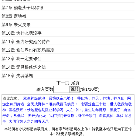
第7章 糟老头子坏得很
第8章 逛地摊
第9章 朱火灵果
第10章 为什么我没事
第11章 全力研究她的特产
第12章 修仙界也有职场霸凌
第13章 我一定要修仙
第14章 无灵根修炼之法
第15章 失魂落魄
下一页
尾页
输入页数
(第1/10页)
猜你喜欢：
双生神级武魂，震惊妖帝老婆！
葬仙塔，葬天，葬地，葬众仙
网
游之剑刃舞者
全民成野神？唯有我百倍供品！
南疆炼蛊三十载，世人敬我如敬
神
霍格沃茨：伏地魔也别阻止我学习
人在书中，重生幼年魔尊，黑化了
典当
寿命，从低武世界开始化龙
我在宗门开饭馆，馋哭全宗门
血炼真仙
马伏山纪
事
大周守陵人之九幽吞天录
本站所有小说都是转载而来，所有章节都是网友上传！转载至本站只是为了宣传
本书让更多读者欣赏。