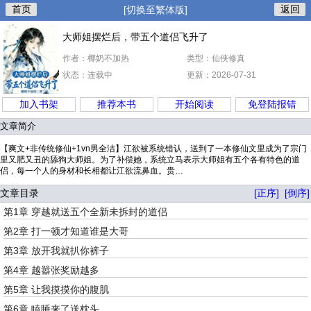
首页
返回
[切换至繁体版]
大师姐摆烂后，带五个道侣飞升了
作者：椰奶不加热
类型：仙侠修真
状态：连载中
更新：2026-07-31
加入书架
推荐本书
开始阅读
免登陆报错
文章简介
【爽文+非传统修仙+1vn男全洁】江欲被系统错认，送到了一本修仙文里成为了宗门
里又肥又丑的舔狗大师姐。为了补偿她，系统立马表示大师姐有五个各有特色的道
侣，每一个人的身材和长相都让江欲流鼻血。贵…
文章目录
[正序]
[倒序]
第1章 穿越就送五个全新未拆封的道侣
第2章 打一顿才知道谁是大哥
第3章 放开我就扒你裤子
第4章 越嚣张奖励越多
第5章 让我摸摸你的腹肌
第6章 瞌睡来了送枕头