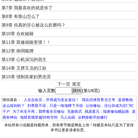
第7章 我最喜欢的就是你了
第8章 有靠山怎么了
第9章 你真的甘心被这么折磨吗？
第10章 合欢秘籍
第11章 双修就能变强！！
第12章 病弱狐狸
第13章 心机深沉的宿主
第14章 又胖又丑的江欲
第15章 强制良家妇男沧溟
下一页
尾页
输入页数
(第1/8页)
猜你喜欢：
人在合欢宗，开局成为圣女道侣！
我在武侠世界当王爷
是谁教他
这么练剑的？
扫帚星不语，只是一味地降下天劫
让你修仙，没让你成为宗门钉
子户
为了长生不死，我带着全宗修仙
无敌医武
残鼎复元：陆家修仙崛起路
道
观有神仙
地狱首领穿越58有空间
凡人仙葫
从鹤形桩开始修行
本站所有小说都是转载而来，所有章节都是网友上传！转载至本站只是为了宣传
本书让更多读者欣赏。