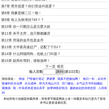
第7章 黑市巡逻？你们管这叫巡逻？
第8章 我爹是柳二江！啪！
第9章 有人头铁埋伏749？？
第10章 你一只鹅怎么是元婴大妖
第11章 杀手太穷，连只鹅都嫌弃
第12章 穷逼的金丹也是金丹
第13章 大半夜高速赶尸，还配了个DJ？
第14章 什么阿猫阿狗，也敢上门叫嚣？
第15章 副局长驾到，谁敢放肆！
下一页
尾页
输入页数
(第1/22页)
猜你喜欢：
神油
尸怪修行笔记
梦娇萝
我真不想修仙啊！
每日一卦，从坊市
散修到长生仙尊
水元成神，终为天地山川主
宗门修仙：从气运天书开始崛起
紫微鼎
我，叶辰原来是顶尖高手
妖孽神医好快活
摄政妖妃的赤胆忠臣
人间有
剑
本站所有小说都是转载而来，所有章节都是网友上传！转载至本站只是为了宣传
本书让更多读者欣赏。