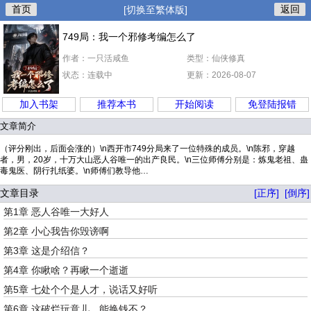
首页
返回
[切换至繁体版]
749局：我一个邪修考编怎么了
作者：一只活咸鱼
类型：仙侠修真
状态：连载中
更新：2026-08-07
加入书架
推荐本书
开始阅读
免登陆报错
文章简介
（评分刚出，后面会涨的）\n西开市749分局来了一位特殊的成员。\n陈邪，穿越
者，男，20岁，十万大山恶人谷唯一的出产良民。\n三位师傅分别是：炼鬼老祖、蛊
毒鬼医、阴行扎纸婆。\n师傅们教导他…
文章目录
[正序]
[倒序]
第1章 恶人谷唯一大好人
第2章 小心我告你毁谤啊
第3章 这是介绍信？
第4章 你瞅啥？再瞅一个逝逝
第5章 七处个个是人才，说话又好听
第6章 这破烂玩意儿，能换钱不？