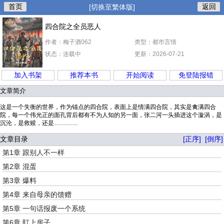
首页
返回
[切换至繁体版]
四合院之全员恶人
作者：梅子酒062
类型：都市言情
状态：连载中
更新：2026-07-21
加入书架
推荐本书
开始阅读
免登陆报错
文章简介
这是一个失衡的世界，作为锚点的四合院，表面上是情满四合院，其实是禽满四合
院，每一个伟光正的面孔背后都有不为人知的另一面，张二河一头插进这个漩涡，是
沉沦，是救赎，还是…………
文章目录
[正序]
[倒序]
第1章 跟别人不一样
第2章 混蛋
第3章 爆料
第4章 来自母亲的馈赠
第5章 一句话报废一个系统
第6章 盯上房子