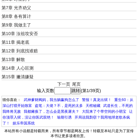
第7章 光齐劝父
第8章 各有算计
第9章 我做主了
第10章 汝祖坟安否
第11章 揭老底
第12章 到底找谁赔
第13章 解散
第14章 人心叵测
第15章 撇清嫌疑
下一页
尾页
输入页数
(第1/39页)
猜你喜欢：
武神爹财阀妈，我当躺赢狗怎么了
警报！真龙出狱！
重生60：从
深山打猎开始致富
盗笔：大佬？不，是死的太多
天棺秘藏
武道长生，不死的
我终将无敌
我都瘫痪了，怎么会是黑夜屠夫？
大院来了个带空间的小萌宝
让
你顶罪入狱，没让你医武双绝！
瑜期引诱
开局说我剽窃？我用地球老歌杀疯
了！
娱乐帝国系统
本站所有小说都是转载而来，所有章节都是网友上传！转载至本站只是为了宣传
本书让更多读者欣赏。