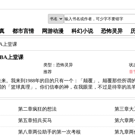
真
都市言情
网游动漫
科幻小说
恐怖灵异
BA上堂课
NBA上堂课
类型：恐怖灵异
状
推荐
章
来。我来到1988年的目的只有一个：「颠覆」。颠覆那些所谓
的「篮球真理」。你们信奉的神，在我眼里，不过是待宰的羔羊。你们
第二章疯狂的想法
第三章大
第五章招兵买马
第六章两
第八章两位助手的第一次考核
第九章两