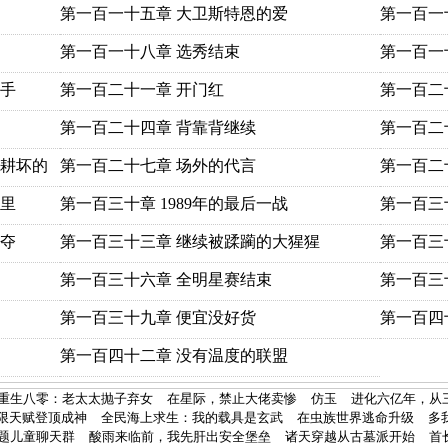
第一百一十五章 大卫斯特恩的爱
第一百一
第一百一十八章 选秀结束
第一百一
对手
第一百二十一章 开门红
第一百二
第一百二十四章 背靠背继续
第一百二
有耕坏的
第一百二十七章 场外的代言
第一百二
费里
第一百三十章 1989年的最后一战
第一百三
争夺
第一百三十三章 继续被蹂躏的大猩猩
第一百三
第一百三十六章 全明星赛结束
第一百三
第一百三十九章 便宜没好货
第一百四
第一百四十二章 没有温度的联盟
重生八零：老太太抛子弃女
在星际，禁止大佬卖惨
仿玉
进化六亿年，从
限天赋登顶成神
全民海上求生：我的载具是玄武
在虫族世界逃命升级
多
题儿童聊天群
酸雨来临前，我先肝出安全堡垒
诸天穿越从古墓派开始
首