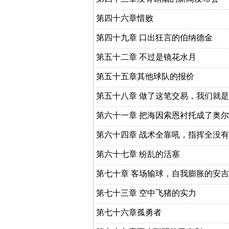
第四十六章惜败
第四十九章 口出狂言的伯纳德金
第五十二章 不过是镜花水月
第五十五章其他球队的报价
第五十八章 做了这笔交易，我们就
第六十一章 把海因索恩衬托成了奥
第六十四章 战术全靠吼，指挥全没有
第六十七章 纷乱的活塞
第七十章 客场输球，自我膨胀的安吉
第七十三章 空中飞猪的实力
第七十六章孤勇者