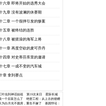
十六章 即将开始的选秀大会
十九章 没有波澜的休赛期
十二章 一个假摔引发的惨案
十五章 被终结的连胜
十八章 被搓澡的海军上将
十一章 再度空砍的麦可乔丹
十四章 对史蒂芬库里的邀请
十七章 一成不变的汽车城
十章 拿到赛点
三叶虫到神话始祖
第19次末日
星际长城
我一个后富怎么了
绝密工程：从上古的馈赠
长为白月光不圆房，重生不嫁了
基因悖论：