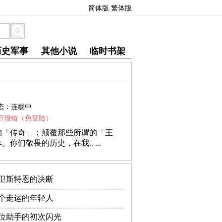
简体版
繁体版
历史军事
其他小说
临时书架
态：连载中
节报错（免登陆）
的「传奇」；颠覆那些所谓的「王
敬畏的历史，在我.. ...
卫斯特恩的决断
个走运的年轻人
位助手的初次闪光