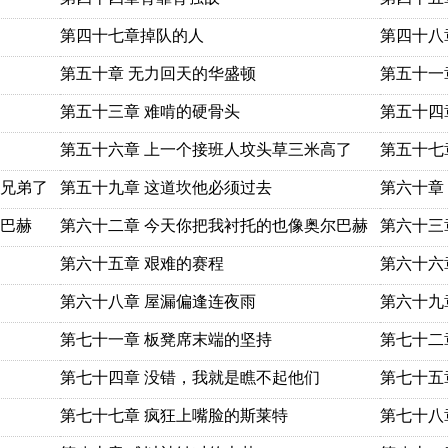
第四十七章掉队的人
第四十八
第五十章 无力回天的华盛顿
第五十一
第五十三章 难啃的硬骨头
第五十四
第五十六章 上一个接班人坟头草三米高了
第五十七
是兄弟了
第五十九章 这道坎他必须过去
第六十章
尔巴赫
第六十二章 今天你把我衬托的也像奥尔巴赫
第六十三
第六十五章 艰难的赛程
第六十六
第六十八章 屋漏偏逢连夜雨
第六十九
第七十一章 板凳席末端的坚持
第七十二
第七十四章 没错，我就是瞧不起他们
第七十五
第七十七章 疯狂上嘴脸的斯莱特
第七十八