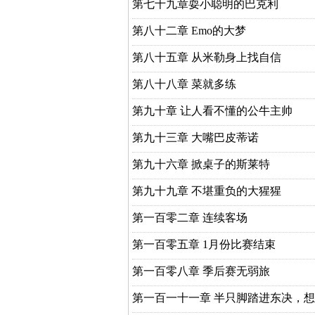
第七十九章耍小聪明的巴克利
第八十二章 Emo的大梦
第八十五章 从米勒身上找自信
第八十八章 菜就多练
第九十章 让人看不懂的公牛主帅
第九十三章 大嘴巴皮蒂诺
第九十六章 掀桌子的斯莱特
第九十九章 不堪重负的大猩猩
第一百零二章 连续客场
第一百零五章 1月份比赛结束
第一百零八章 季后赛无弱旅
第一百一十一章 半只脚踏进东决，