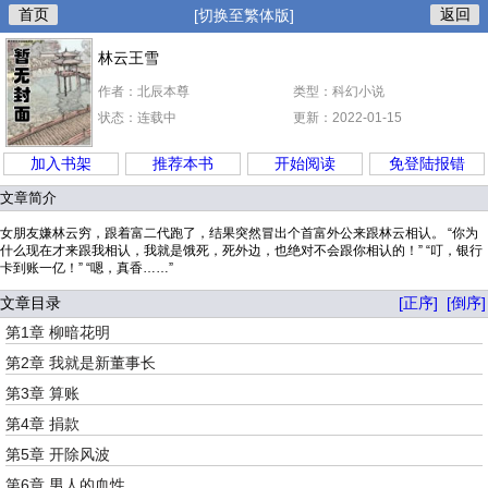
首页
返回
[切换至繁体版]
林云王雪
作者：北辰本尊
类型：科幻小说
状态：连载中
更新：2022-01-15
加入书架
推荐本书
开始阅读
免登陆报错
文章简介
女朋友嫌林云穷，跟着富二代跑了，结果突然冒出个首富外公来跟林云相认。 “你为
什么现在才来跟我相认，我就是饿死，死外边，也绝对不会跟你相认的！” “叮，银行
卡到账一亿！” “嗯，真香……”
文章目录
[正序]
[倒序]
第1章 柳暗花明
第2章 我就是新董事长
第3章 算账
第4章 捐款
第5章 开除风波
第6章 男人的血性