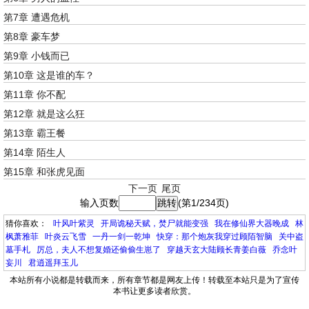
第7章 遭遇危机
第8章 豪车梦
第9章 小钱而已
第10章 这是谁的车？
第11章 你不配
第12章 就是这么狂
第13章 霸王餐
第14章 陌生人
第15章 和张虎见面
下一页
尾页
输入页数
(第1/234页)
猜你喜欢：
叶风叶紫灵
开局诡秘天赋，焚尸就能变强
我在修仙界大器晚成
林
枫萧雅菲
叶炎云飞雪
一丹一剑一乾坤
快穿：那个炮灰我穿过顾陌智脑
关中盗
墓手札
厉总，夫人不想复婚还偷偷生崽了
穿越天玄大陆顾长青姜白薇
乔念叶
妄川
君逍遥拜玉儿
本站所有小说都是转载而来，所有章节都是网友上传！转载至本站只是为了宣传
本书让更多读者欣赏。