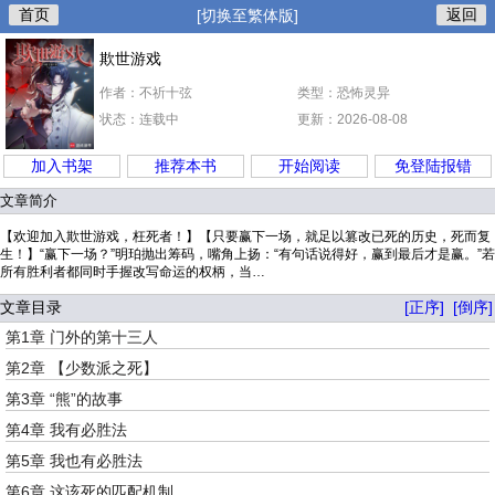
首页
返回
[切换至繁体版]
欺世游戏
作者：不祈十弦
类型：恐怖灵异
状态：连载中
更新：2026-08-08
加入书架
推荐本书
开始阅读
免登陆报错
文章简介
【欢迎加入欺世游戏，枉死者！】【只要赢下一场，就足以篡改已死的历史，死而复
生！】“赢下一场？”明珀抛出筹码，嘴角上扬：“有句话说得好，赢到最后才是赢。”若
所有胜利者都同时手握改写命运的权柄，当…
文章目录
[正序]
[倒序]
第1章 门外的第十三人
第2章 【少数派之死】
第3章 “熊”的故事
第4章 我有必胜法
第5章 我也有必胜法
第6章 这该死的匹配机制