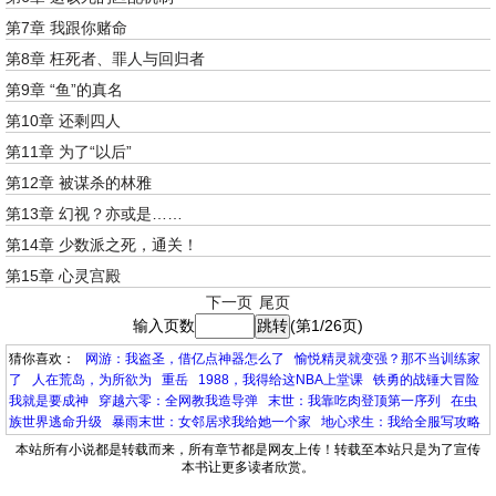
第7章 我跟你赌命
第8章 枉死者、罪人与回归者
第9章 “鱼”的真名
第10章 还剩四人
第11章 为了“以后”
第12章 被谋杀的林雅
第13章 幻视？亦或是……
第14章 少数派之死，通关！
第15章 心灵宫殿
下一页
尾页
输入页数
(第1/26页)
猜你喜欢：
网游：我盗圣，借亿点神器怎么了
愉悦精灵就变强？那不当训练家
了
人在荒岛，为所欲为
重岳
1988，我得给这NBA上堂课
铁勇的战锤大冒险
我就是要成神
穿越六零：全网教我造导弹
末世：我靠吃肉登顶第一序列
在虫
族世界逃命升级
暴雨末世：女邻居求我给她一个家
地心求生：我给全服写攻略
本站所有小说都是转载而来，所有章节都是网友上传！转载至本站只是为了宣传
本书让更多读者欣赏。