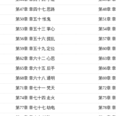
第47章 章四十七 思路
第48章 
第50章 章五十 怅鬼
第51章 
第53章 章五十三 掌心
第54章 
第56章 章五十六 搅乱
第57章 
第59章 章五十九 定位
第60章 
第62章 章六十二 心思
第63章 
第65章 章六十五 后手
第66章 
第68章 章六十八 通明
第69章 
第71章 章七十一 梵天
第72章 
第74章 章七十四 走火
第75章 
第77章 章七十七 劫电
第78章 