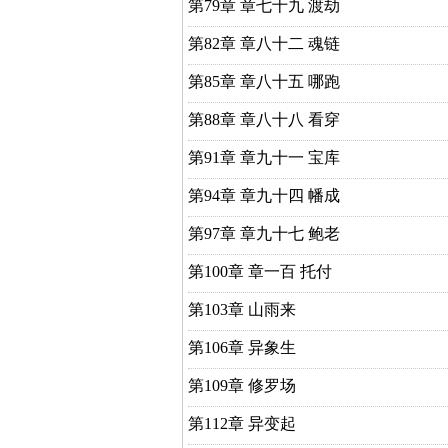
第79章 章七十九 渡劫
第82章 章八十二 魂链
第85章 章八十五 哪跑
第88章 章八十八 看穿
第91章 章九十一 宝库
第94章 章九十四 幡成
第97章 章九十七 鲍老
第100章 章一百 托付
第103章 山雨来
第106章 异象生
第109章 修罗场
第112章 异变起