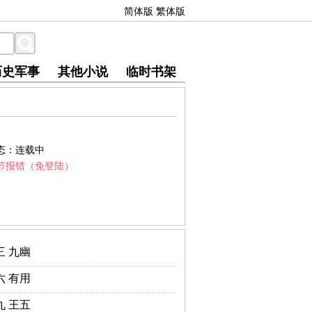
简体版
繁体版
历史军事
其他小说
临时书架
态：连载中
节报错（免登陆）
三 九幽
六 有用
九 王五