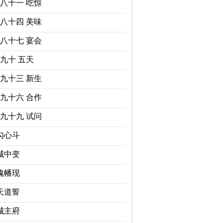
章八十一 吃惊
章八十四 美味
章八十七 宴会
章九十 五天
章九十三 新生
章九十六 合作
章九十九 试问
 勾心斗
 城中变
 魂幡现
 天道誓
 城主府