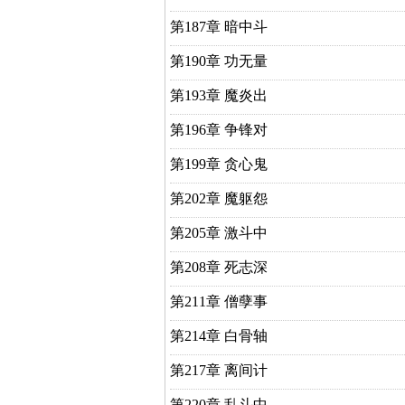
第187章 暗中斗
第190章 功无量
第193章 魔炎出
第196章 争锋对
第199章 贪心鬼
第202章 魔躯怨
第205章 激斗中
第208章 死志深
第211章 僧孽事
第214章 白骨轴
第217章 离间计
第220章 乱斗中