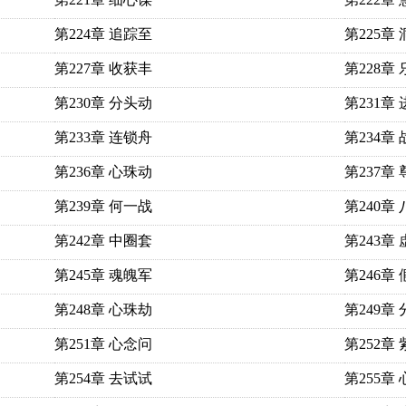
第224章 追踪至
第225章
第227章 收获丰
第228章
第230章 分头动
第231章
第233章 连锁舟
第234章
第236章 心珠动
第237章
第239章 何一战
第240章
第242章 中圈套
第243章
第245章 魂魄军
第246章
第248章 心珠劫
第249章
第251章 心念问
第252章
第254章 去试试
第255章