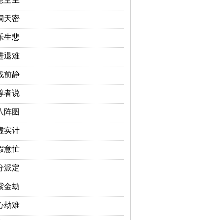
 洞天密
 乐生悲
 进退难
 战前静
 尊者说
 八阵图
 虚实计
 假意忙
 分派定
 紫金劫
 心劫难