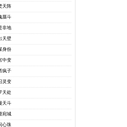
 焚天阵
 傀蜃斗
 是非地
 出天壁
 谋身份
 宫中变
 塔疯子
 召灵变
 罗天处
 漫天斗
 避宛城
 问心珠