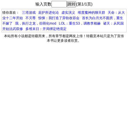
输入页数
(第1/1页)
猜你喜欢：
三塔游戏
庇护所进化论
虚实演义
维度魔神的聊天群
天命：从大
业十二年开始
不灭尊
惊悚：我打造了异轨收容会
首长为白月光不圆房，重生
不嫁了
我，执行之龙，但萌化mod
LOL：重生S3，调教李相赫
诸天：从民国
开始法武双修
多维末日：开局绑定绝境定
本站所有小说都是转载而来，所有章节都是网友上传！转载至本站只是为了宣传
本书让更多读者欣赏。