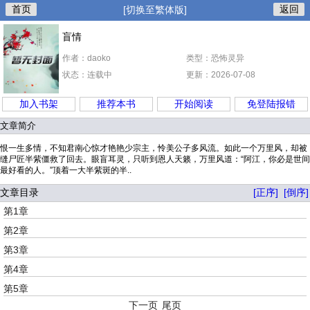
首页
返回
[切换至繁体版]
盲情
作者：daoko
类型：恐怖灵异
状态：连载中
更新：2026-07-08
加入书架
推荐本书
开始阅读
免登陆报错
文章简介
恨一生多情，不知君南心惊才艳艳少宗主，怜美公子多风流。如此一个万里风，却被
缝尸匠半紫僵救了回去。眼盲耳灵，只听到恩人天籁，万里风道：“阿江，你必是世间
最好看的人。”顶着一大半紫斑的半..
文章目录
[正序]
[倒序]
第1章
第2章
第3章
第4章
第5章
下一页
尾页