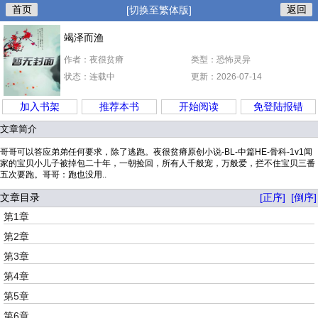
首页
返回
[切换至繁体版]
竭泽而渔
作者：夜很贫瘠
类型：恐怖灵异
状态：连载中
更新：2026-07-14
加入书架
推荐本书
开始阅读
免登陆报错
文章简介
哥哥可以答应弟弟任何要求，除了逃跑。夜很贫瘠原创小说-BL-中篇HE-骨科-1v1闻
家的宝贝小儿子被掉包二十年，一朝捡回，所有人千般宠，万般爱，拦不住宝贝三番
五次要跑。哥哥：跑也没用..
文章目录
[正序]
[倒序]
第1章
第2章
第3章
第4章
第5章
第6章