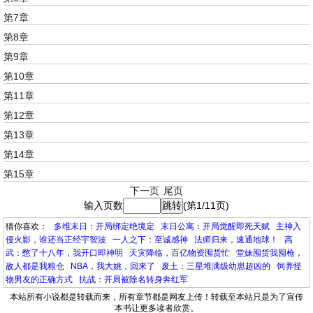
第7章
第8章
第9章
第10章
第11章
第12章
第13章
第14章
第15章
下一页
尾页
输入页数
(第1/11页)
猜你喜欢：
多维末日：开局绑定绝境定
末日公寓：开局觉醒即死天赋
主神入
侵火影，谁还当正经宇智波
一人之下：至诚感神
法师归来，速通地球！
高
武：憋了十八年，我开口即神明
天灾降临，百亿物资囤货忙
堂妹囤货我囤枪，
敌人都是我粮仓
NBA，我大姚，回来了
废土：三星堆满级幼崽超凶的
饲养怪
物男友的正确方式
抗战：开局被除名转身奔红军
本站所有小说都是转载而来，所有章节都是网友上传！转载至本站只是为了宣传
本书让更多读者欣赏。